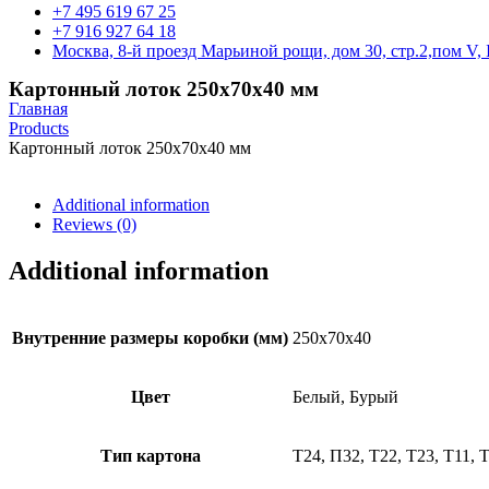
+7 495 619 67 25
+7 916 927 64 18
Москва, 8-й проезд Марьиной рощи, дом 30, стр.2,пом V, 
Картонный лоток 250х70х40 мм
Главная
Products
Картонный лоток 250х70х40 мм
Additional information
Reviews (0)
Additional information
Внутренние размеры коробки (мм)
250х70х40
Цвет
Белый, Бурый
Тип картона
Т24, П32, Т22, Т23, Т11, 