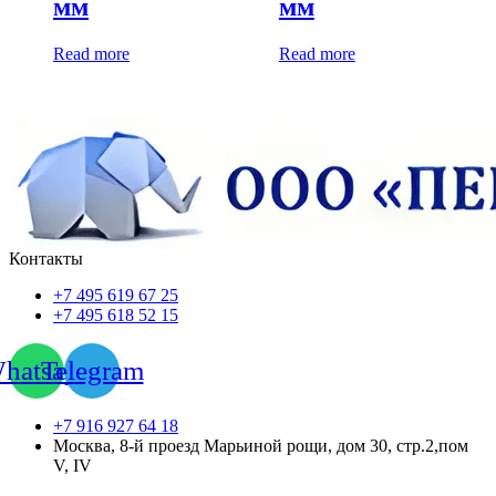
мм
мм
Read more
Read more
Контакты
+7 495 619 67 25
+7 495 618 52 15
hatsapp
Telegram
+7 916 927 64 18
Москва, 8-й проезд Марьиной рощи, дом 30, стр.2,пом
V, IV