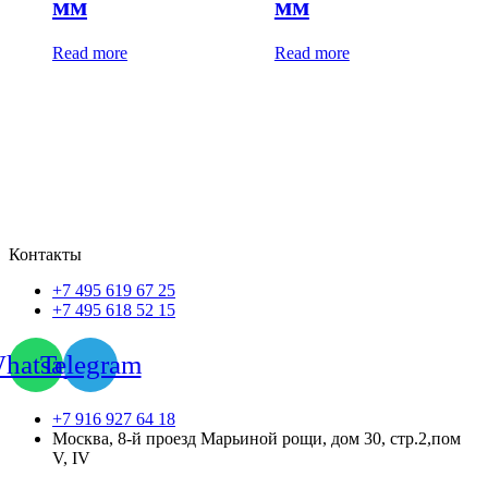
мм
мм
Read more
Read more
Контакты
+7 495 619 67 25
+7 495 618 52 15
hatsapp
Telegram
+7 916 927 64 18
Москва, 8-й проезд Марьиной рощи, дом 30, стр.2,пом
V, IV