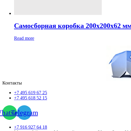
Самосборная коробка 200х200х62 м
Read more
Контакты
+7 495 619 67 25
+7 495 618 52 15
hatsapp
Telegram
+7 916 927 64 18