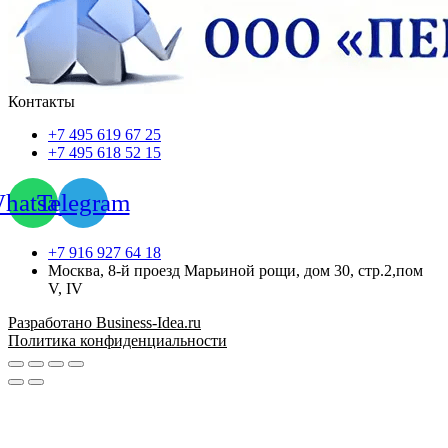
Контакты
+7 495 619 67 25
+7 495 618 52 15
hatsapp
Telegram
+7 916 927 64 18
Москва, 8-й проезд Марьиной рощи, дом 30, стр.2,пом
V, IV
Разработано Business-Idea.ru
Политика конфиденциальности