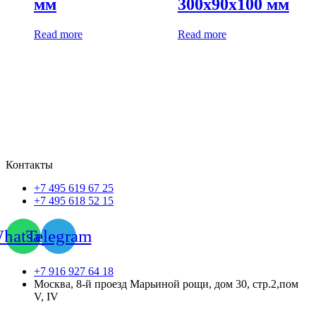
мм
300х90х100 мм
Read more
Read more
Контакты
+7 495 619 67 25
+7 495 618 52 15
hatsapp
Telegram
+7 916 927 64 18
Москва, 8-й проезд Марьиной рощи, дом 30, стр.2,пом
V, IV