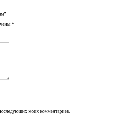
мм”
ечены
*
ля последующих моих комментариев.