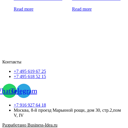
Read more
Read more
Контакты
+7 495 619 67 25
+7 495 618 52 15
hatsapp
Telegram
+7 916 927 64 18
Москва, 8-й проезд Марьиной рощи, дом 30, стр.2,пом
V, IV
Разработано Business-Idea.ru