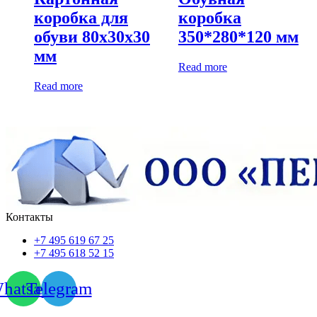
коробка для
коробка
обуви 80х30х30
350*280*120 мм
мм
Read more
Read more
Контакты
+7 495 619 67 25
+7 495 618 52 15
hatsapp
Telegram