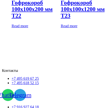
Гофрокороб
Гофрокороб
100х100х200 мм
100х100х1200 мм
Т22
Т23
Read more
Read more
Контакты
+7 495 619 67 25
+7 495 618 52 15
hatsapp
Telegram
+7 916 927 64 18