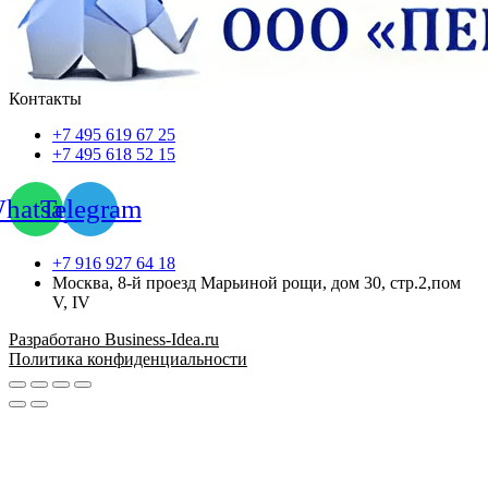
Контакты
+7 495 619 67 25
+7 495 618 52 15
hatsapp
Telegram
+7 916 927 64 18
Москва, 8-й проезд Марьиной рощи, дом 30, стр.2,пом
V, IV
Разработано Business-Idea.ru
Политика конфиденциальности