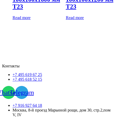
Т23
Т23
Read more
Read more
Контакты
+7 495 619 67 25
+7 495 618 52 15
hatsapp
Telegram
+7 916 927 64 18
Москва, 8-й проезд Марьиной рощи, дом 30, стр.2,пом
V, IV