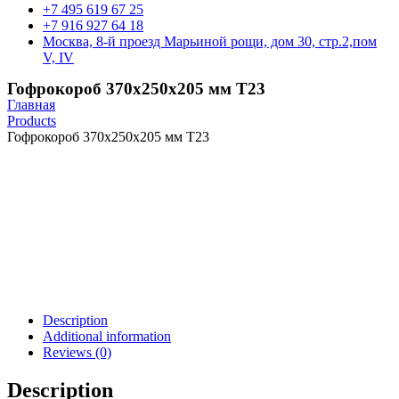
+7 495 619 67 25
+7 916 927 64 18
Москва, 8-й проезд Марьиной рощи, дом 30, стр.2,пом
V, IV
Гофрокороб 370х250х205 мм Т23
Главная
Products
Гофрокороб 370х250х205 мм Т23
Description
Additional information
Reviews (0)
Description