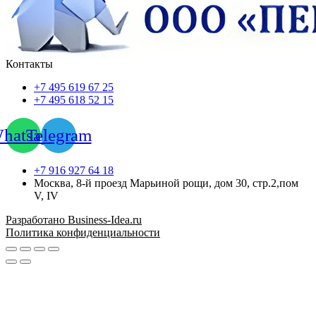
Контакты
+7 495 619 67 25
+7 495 618 52 15
hatsapp
Telegram
+7 916 927 64 18
Москва, 8-й проезд Марьиной рощи, дом 30, стр.2,пом
V, IV
Разработано Business-Idea.ru
Политика конфиденциальности