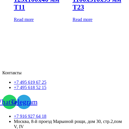
Т11
Т23
Read more
Read more
Контакты
+7 495 619 67 25
+7 495 618 52 15
hatsapp
Telegram
+7 916 927 64 18
Москва, 8-й проезд Марьиной рощи, дом 30, стр.2,пом
V, IV