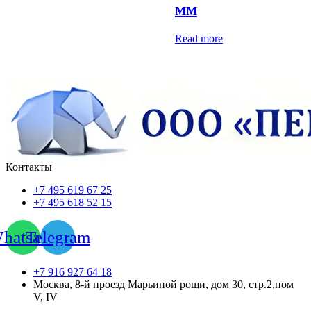
мм
Read more
Контакты
+7 495 619 67 25
+7 495 618 52 15
hatsapp
Telegram
+7 916 927 64 18
Москва, 8-й проезд Марьиной рощи, дом 30, стр.2,пом
V, IV