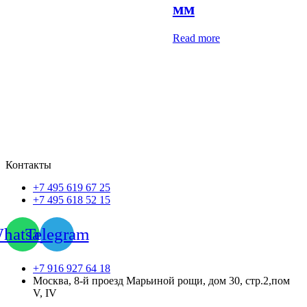
мм
Read more
Контакты
+7 495 619 67 25
+7 495 618 52 15
hatsapp
Telegram
+7 916 927 64 18
Москва, 8-й проезд Марьиной рощи, дом 30, стр.2,пом
V, IV