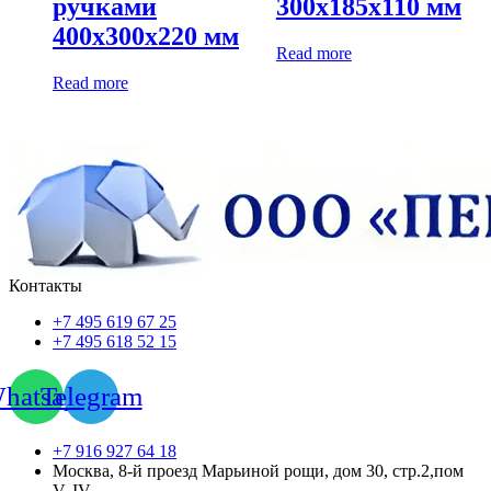
ручками
300х185х110 мм
400х300х220 мм
Read more
Read more
Контакты
+7 495 619 67 25
+7 495 618 52 15
hatsapp
Telegram
+7 916 927 64 18
Москва, 8-й проезд Марьиной рощи, дом 30, стр.2,пом
V, IV