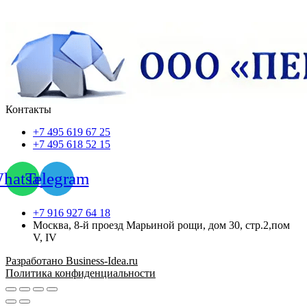
Контакты
+7 495 619 67 25
+7 495 618 52 15
hatsapp
Telegram
+7 916 927 64 18
Москва, 8-й проезд Марьиной рощи, дом 30, стр.2,пом
V, IV
Разработано Business-Idea.ru
Политика конфиденциальности