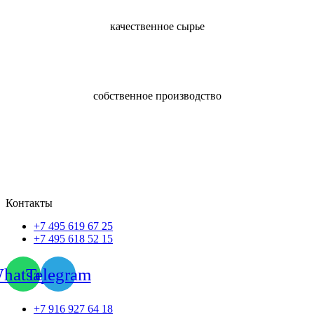
качественное сырье
собственное производство
Контакты
+7 495 619 67 25
+7 495 618 52 15
hatsapp
Telegram
+7 916 927 64 18