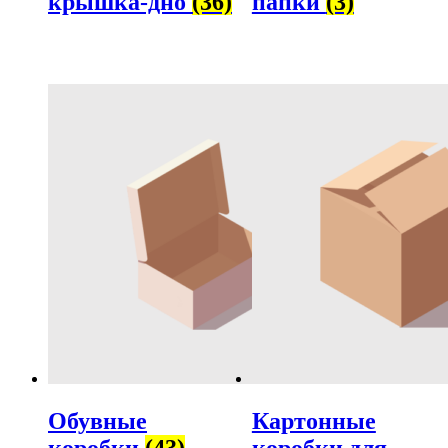
крышка-дно
(36)
папки
(3)
Обувные
Картонные
коробки
(43)
коробки для